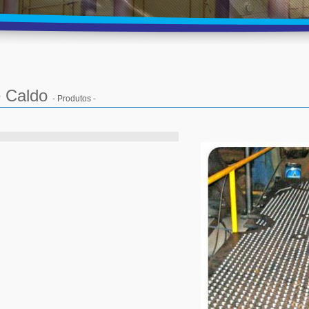
e Caldo
-
Produtos
-